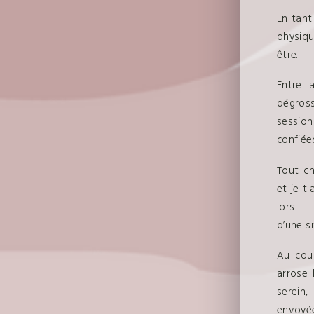
En tant
physiqu
être.
Entre a
dégrossi
session
confiées
Tout ch
et je t
lors
d’une s
Au cou
arrose 
serein
envoyée