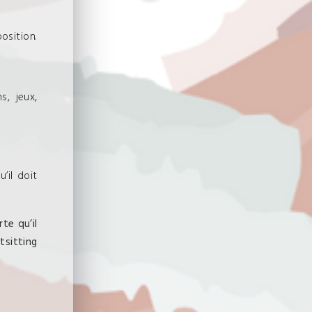
position.
s, jeux,
’il doit
te qu’il
sitting