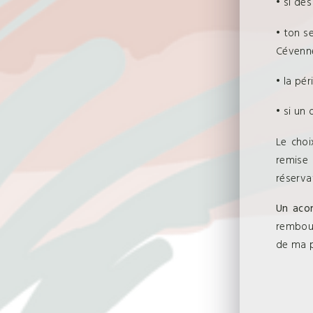
• si des
• ton s
Cévennes
• la pé
• si un 
Le choi
remise 
réserva
Un aco
rembour
de ma p