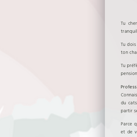
Tu cher
tranquill
Tu dois
ton cha
Tu préf
pension
Profes
Connais
du cats
partir 
Parce q
et de v