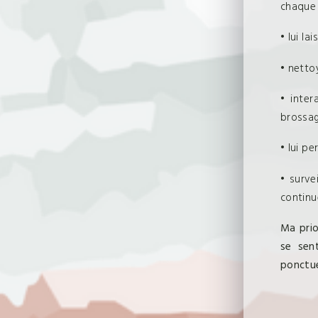
chaque 
• lui la
• nettoy
• inter
brossag
• lui pe
• surve
continue
Ma prio
se sen
ponctue