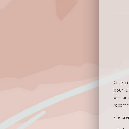
Celle-c
pour u
demande
recomm
• le pr