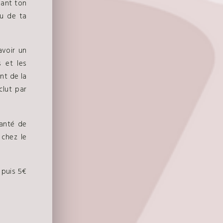
vant ton
vu de ta
avoir un
 et les
nt de la
clut par
santé de
 chez le
 puis 5€