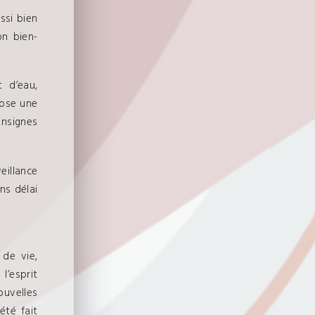
ssi bien
on bien-
t d’eau,
opose une
onsignes
eillance
ns délai
de vie,
l’esprit
uvelles
été fait