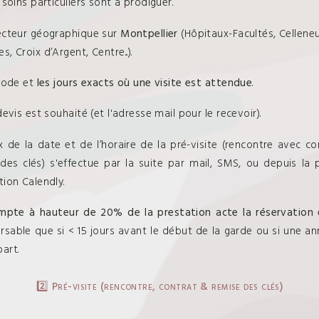
 soins particuliers sont à prodiguer.
ecteur géographique sur
Montpellier
(Hôpitaux-Facultés, Celleneu
, Croix d’Argent, Centre...).
riode et
les jours exacts où une visite est attendue
.
devis est souhaité (et l'adresse mail pour le recevoir).
x de la date et de l’horaire de la pré-visite (rencontre avec co
des clés) s'effectue par la suite par mail, SMS, ou depuis la
tion Calendly.
mpte à hauteur de 20% de la prestation acte la réservation
e
sable que si < 15 jours avant le début de la garde ou si une an
art.
2️⃣ Pré-visite (rencontre, contrat & remise des clés)