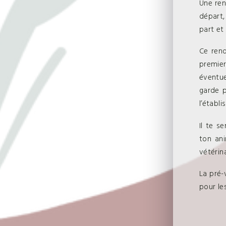
Une ren
départ,
part et
Ce rend
premie
éventue
garde p
l’établ
Il te s
ton ani
vétérin
La pré-
pour le