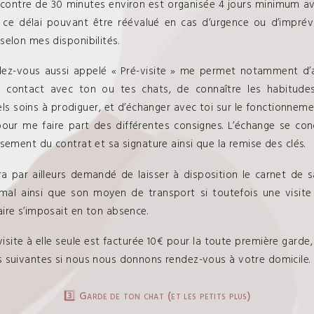
contre de 30 minutes environ est organisée 4 jours minimum a
 ce délai pouvant être réévalué en cas d’urgence ou d’impré
 selon mes disponibilités.
ez-vous aussi appelé « Pré-visite » me permet notamment d’
r contact avec ton ou tes chats, de connaître les habitudes
ls soins à prodiguer, et d’échanger avec toi sur le fonctionneme
our me faire part des différentes consignes. L’échange se con
issement du contrat et sa signature ainsi que la remise des clés.
era par ailleurs demandé de laisser à disposition le carnet de 
mal ainsi que son moyen de transport si toutefois une visite
aire s’imposait en ton absence.
visite à elle seule est facturée 10€ pour la toute première garde,
s suivantes si nous nous donnons rendez-vous à votre domicile.
3️⃣ Garde de ton chat (et les petits plus)