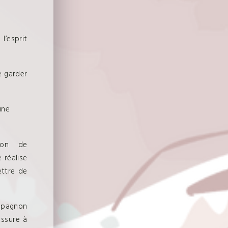
l’esprit
e garder
une
ion de
 réalise
ettre de
ompagnon
assure à