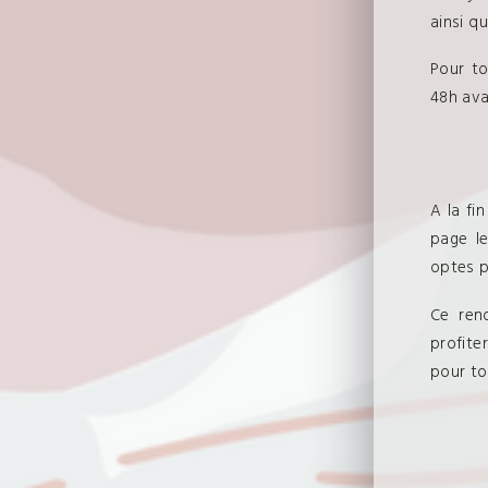
ainsi q
Pour to
48h avan
A la fi
page le
optes p
Ce ren
profite
pour to