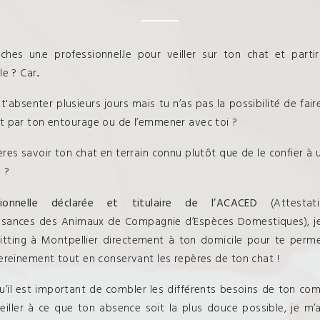
ches un.e professionnel.le pour veiller sur ton chat et partir 
e ? Car...
 t'absenter plusieurs jours mais tu n’as pas la possibilité de fair
t par ton entourage ou de l’emmener avec toi ?
ères savoir ton chat en terrain connu plutôt que de le confier à 
 ?
sionnelle déclarée et titulaire de l’ACACED
(Attestat
sances des Animaux de Compagnie d’Espèces Domestiques), je
itting à Montpellier directement à ton domicile pour te perm
sereinement tout en conservant les repères de ton chat !
u’il est important de combler les différents besoins de ton c
eiller à ce que ton absence soit la plus douce possible, je m’