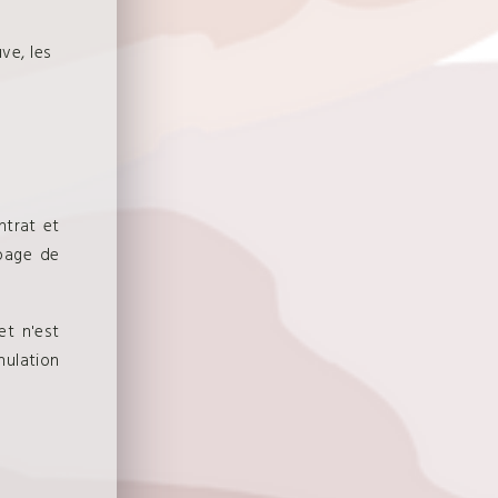
ve, les
ntrat et
 page de
t n'est
nulation